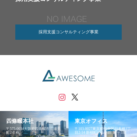
採用支援コンサルティング事業
四條畷本社
東京オフィス
〒575-0034大阪府四条畷市江瀬美
〒103-0027東京都中央区日本橋3丁
町2-8 4F
目2-14 新槇町ビル別館 第一 1階